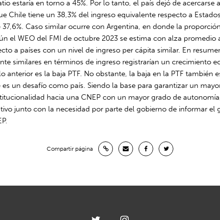
tio estaría en torno a 45%. Por lo tanto, el país dejó de acercarse 
e Chile tiene un 38,3% del ingreso equivalente respecto a Estados 
 37,6%. Caso similar ocurre con Argentina, en donde la proporción
egún el WEO del FMI de octubre 2023 se estima con alza promedio 
to a países con un nivel de ingreso per cápita similar. En resumen,
ente similares en términos de ingreso registrarían un crecimiento
lo anterior es la baja PTF. No obstante, la baja en la PTF tambié
e es un desafío como país. Siendo la base para garantizar un mayo
institucionalidad hacia una CNEP con un mayor grado de autonomía, 
ativo junto con la necesidad por parte del gobierno de informar 
EP.
Compartir página