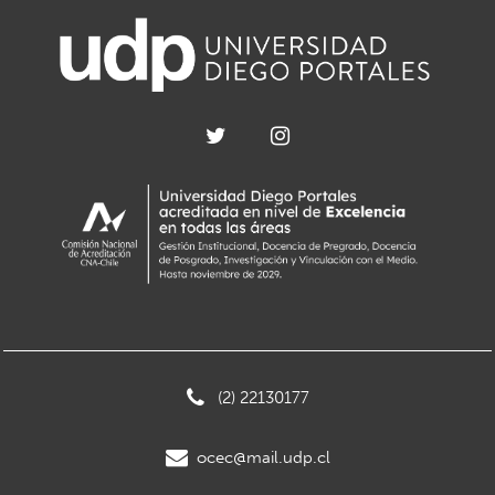
(2) 22130177
ocec@mail.udp.cl