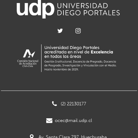
(2) 22130177
ocec@mail.udp.cl
Av. Santa Clara 797, Huechuraba.