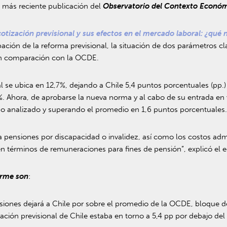
a más reciente publicación del
Observatorio del Contexto Econó
otización previsional y sus efectos en el mercado laboral: ¿qué n
ción de la reforma previsional, la situación de dos parámetros cl
, en comparación con la OCDE.
al se ubica en 12,7%, dejando a Chile 5,4 puntos porcentuales (pp
%. Ahora, de aprobarse la nueva norma y al cabo de su entrada en v
po analizado y superando el promedio en 1,6 puntos porcentuales
a pensiones por discapacidad o invalidez, así como los costos ad
l en términos de remuneraciones para fines de pensión”, explicó el
orme son
:
siones dejará a Chile por sobre el promedio de la OCDE, bloque d
tización previsional de Chile estaba en torno a 5,4 pp por debajo 