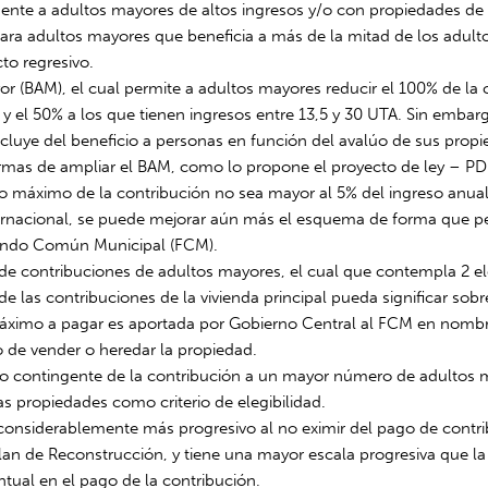
nte a adultos mayores de altos ingresos y/o con propiedades de m
para adultos mayores que beneficia a más de la mitad de los adult
to regresivo.
yor (BAM), el cual permite a adultos mayores reducir el 100% de la
 y el 50% a los que tienen ingresos entre 13,5 y 30 UTA. Sin embar
xcluye del beneficio a personas en función del avalúo de sus propie
ormas de ampliar el BAM, como lo propone el proyecto de ley – PDL
go máximo de la contribución no sea mayor al 5% del ingreso anual
ternacional, se puede mejorar aún más el esquema de forma que pe
Fondo Común Municipal (FCM).
e contribuciones de adultos mayores, el cual que contempla 2 el
 las contribuciones de la vivienda principal pueda significar sobr
 el máximo a pagar es aportada por Gobierno Central al FCM en no
 de vender o heredar la propiedad.
o contingente de la contribución a un mayor número de adultos m
ras propiedades como criterio de elegibilidad.
 considerablemente más progresivo al no eximir del pago de contr
Plan de Reconstrucción, y tiene una mayor escala progresiva que 
tual en el pago de la contribución.