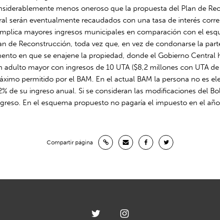
siderablemente menos oneroso que la propuesta del Plan de Reco
ral serán eventualmente recaudados con una tasa de interés corre
 implica mayores ingresos municipales en comparación con el es
lan de Reconstrucción, toda vez que, en vez de condonarse la part
to en que se enajene la propiedad, donde el Gobierno Central ha
 adulto mayor con ingresos de 10 UTA ($8,2 millones con UTA de j
máximo permitido por el BAM. En el actual BAM la persona no es eleg
8,2% de su ingreso anual. Si se consideran las modificaciones del B
eso. En el esquema propuesto no pagaría el impuesto en el año en
Compartir página