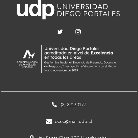
(2) 22130177
ocec@mail.udp.cl
Av. Santa Clara 797, Huechuraba.