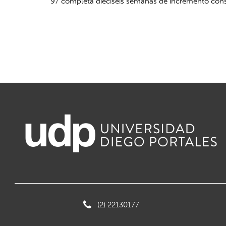
97 completa dieciséis semanas de incremento cons
(2) 22130177