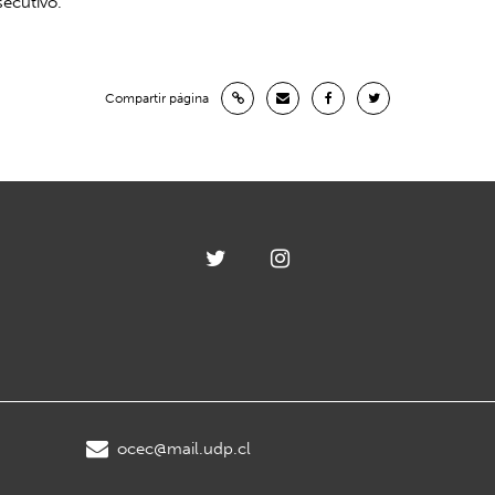
ecutivo.
Compartir página
ocec@mail.udp.cl