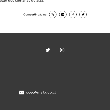
pletan dos semanas de alza.
Compartir página
ocec@mail.udp.cl