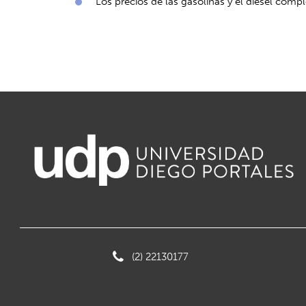
Los precios de las gasolinas y el diésel com
(2) 22130177