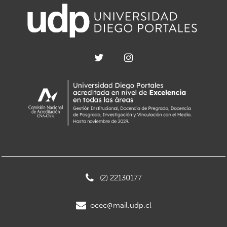
(2) 22130177
ocec@mail.udp.cl