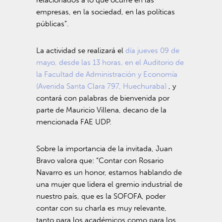
relacionados a lo que ocurre en las
empresas, en la sociedad, en las políticas
públicas”.
La actividad se realizará el
día jueves 09 de
mayo, desde las 13 horas, en el Auditorio de
la Facultad de Administración y Economía
(Avenida Santa Clara 797, Huechuraba)
, y
contará con palabras de bienvenida por
parte de Mauricio Villena, decano de la
mencionada FAE UDP.
Sobre la importancia de la invitada, Juan
Bravo valora que: “Contar con Rosario
Navarro es un honor, estamos hablando de
una mujer que lidera el gremio industrial de
nuestro país, que es la SOFOFA, poder
contar con su charla es muy relevante,
tanto para los académicos como para los