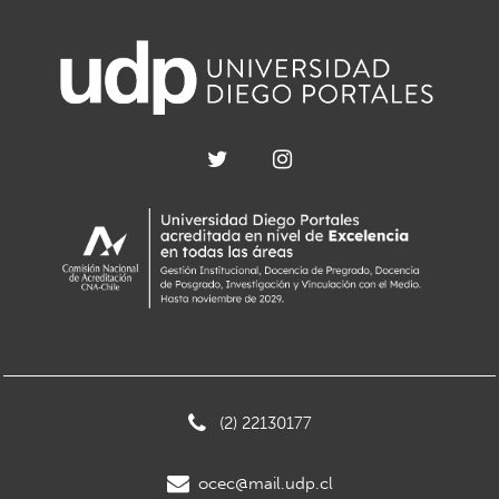
(2) 22130177
ocec@mail.udp.cl