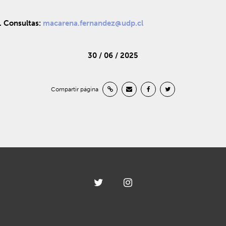
a. Consultas:
macarena.fernandez@udp.cl
30 / 06 / 2025
Compartir página