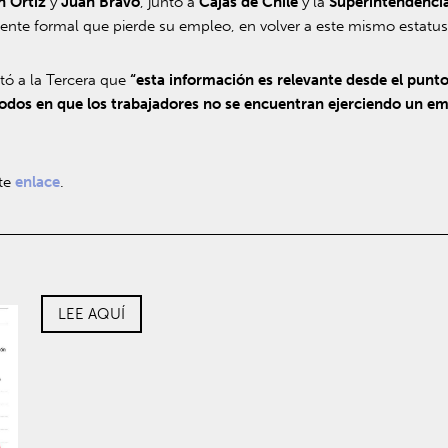
n Ortiz
y
Juan Bravo
, junto a
Cajas de Chile
y la
Superintendencia
nte formal que pierde su empleo, en volver a este mismo estatus
tó a la Tercera que
“esta información es relevante desde el punto 
íodos en que los trabajadores no se encuentran ejerciendo un e
nte
enlace
.
LEE AQUÍ