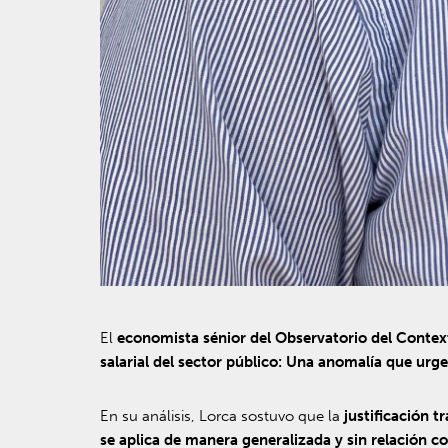
El
economista sénior del Observatorio del Cont
salarial del sector público: Una anomalía que urge
En su análisis, Lorca sostuvo que la
justificación 
se aplica de manera generalizada y sin relación c