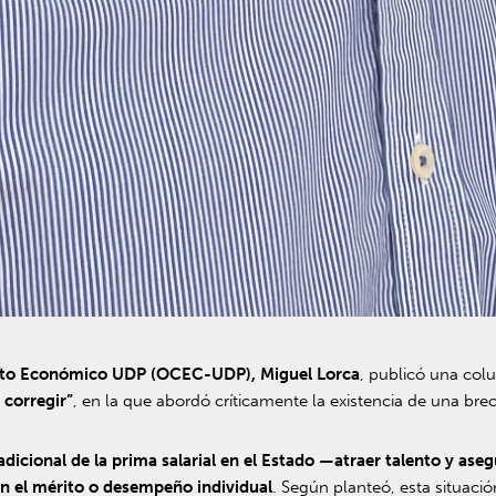
exto Económico UDP (OCEC-UDP), Miguel Lorca
, publicó una co
 corregir”
, en la que abordó críticamente la existencia de una brech
tradicional de la prima salarial en el Estado —atraer talento y a
on el mérito o desempeño individual
. Según planteó, esta situaci