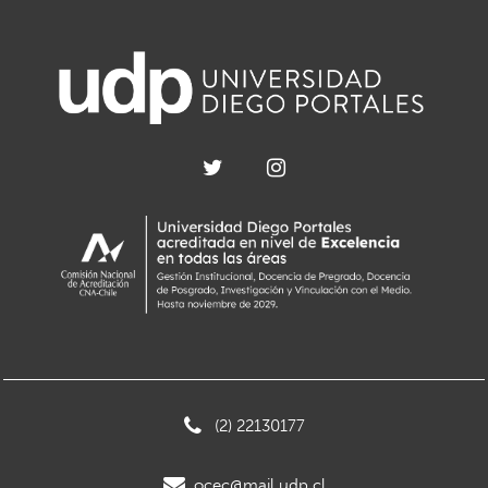
(2) 22130177
ocec@mail.udp.cl