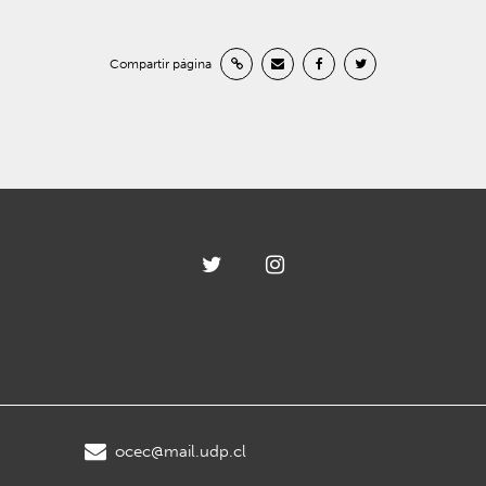
Compartir página
ocec@mail.udp.cl