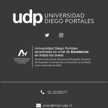
(2) 22130177
ocec@mail.udp.cl