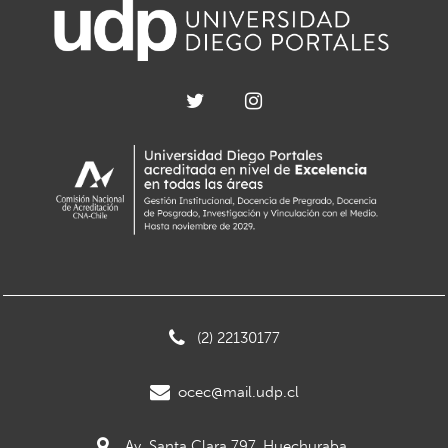
(2) 22130177
ocec@mail.udp.cl
Av. Santa Clara 797, Huechuraba.