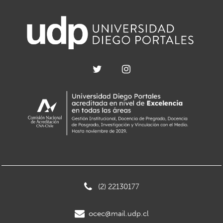
(2) 22130177
ocec@mail.udp.cl