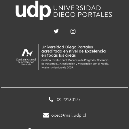
(2) 22130177
ocec@mail.udp.cl