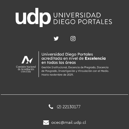
(2) 22130177
ocec@mail.udp.cl