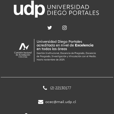
(2) 22130177
ocec@mail.udp.cl