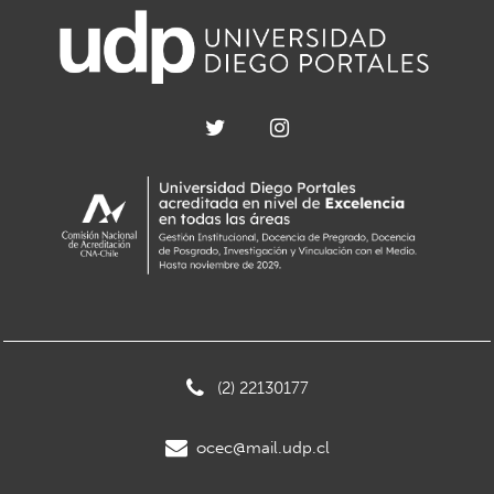
(2) 22130177
ocec@mail.udp.cl