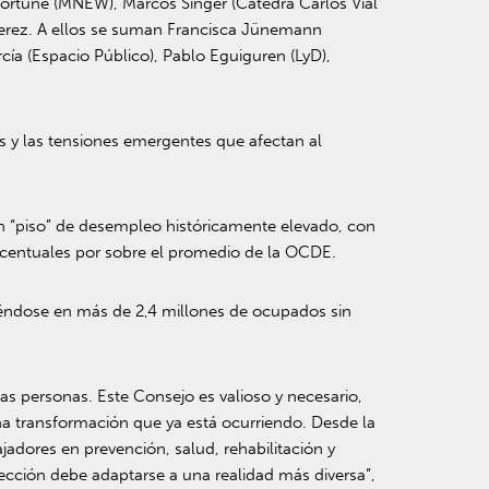
fortune (MNEW), Marcos Singer (Cátedra Carlos Vial
a Jerez. A ellos se suman Francisca Jünemann
ía (Espacio Público), Pablo Eguiguren (LyD),
es y las tensiones emergentes que afectan al
 un “piso” de desempleo históricamente elevado, con
orcentuales por sobre el promedio de la OCDE.
ciéndose en más de 2,4 millones de ocupados sin
las personas. Este Consejo es valioso y necesario,
a transformación que ya está ocurriendo. Desde la
ores en prevención, salud, rehabilitación y
cción debe adaptarse a una realidad más diversa”,