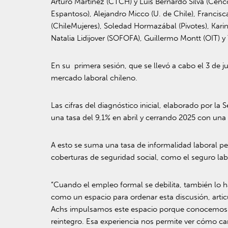
Arturo Martínez (CTCH) y Luis Bernardo Silva (Cen
Espantoso), Alejandro Micco (U. de Chile), Francis
(ChileMujeres), Soledad Hormazábal (Pivotes), Kar
Natalia Lidijover (SOFOFA), Guillermo Montt (OIT) y
En su primera sesión, que se llevó a cabo el 3 de j
mercado laboral chileno.
Las cifras del diagnóstico inicial, elaborado por l
una tasa del 9,1% en abril y cerrando 2025 con una
A esto se suma una tasa de informalidad laboral pe
coberturas de seguridad social, como el seguro lab
“Cuando el empleo formal se debilita, también lo ha
como un espacio para ordenar esta discusión, arti
Achs impulsamos este espacio porque conocemos de
reintegro. Esa experiencia nos permite ver cómo c