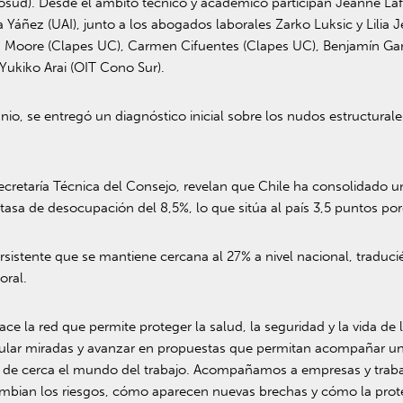
cosud). Desde el ámbito técnico y académico participan Jeanne La
ca Yáñez (UAI), junto a los abogados laborales Zarko Luksic y Lili
in Moore (Clapes UC), Carmen Cifuentes (Clapes UC), Benjamín Garc
 Yukiko Arai (OIT Cono Sur).
unio, se entregó un diagnóstico inicial sobre los nudos estructural
a Secretaría Técnica del Consejo, revelan que Chile ha consolidado
 tasa de desocupación del 8,5%, lo que sitúa al país 3,5 puntos p
rsistente que se mantiene cercana al 27% a nivel nacional, tradu
oral.
ce la red que permite proteger la salud, la seguridad y la vida de 
cular miradas y avanzar en propuestas que permitan acompañar un
 cerca el mundo del trabajo. Acompañamos a empresas y trabajad
ambian los riesgos, cómo aparecen nuevas brechas y cómo la prote