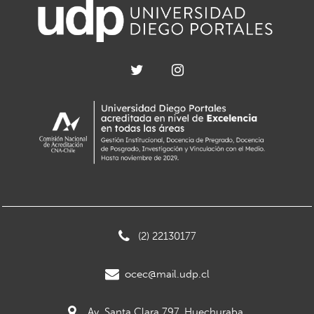
(2) 22130177
ocec@mail.udp.cl
Av. Santa Clara 797, Huechuraba.