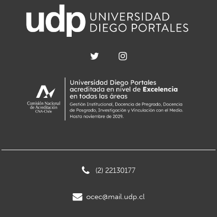
(2) 22130177
ocec@mail.udp.cl