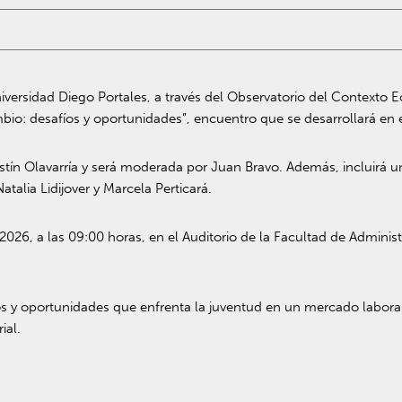
versidad Diego Portales, a través del Observatorio del Contexto E
io: desafíos y oportunidades”, encuentro que se desarrollará en 
tín Olavarría
y será moderada por
Juan Bravo
. Además, incluirá 
Natalia Lidijover
y
Marcela Perticará
.
 2026, a las 09:00 horas, en el Auditorio de la Facultad de Admin
íos y oportunidades que enfrenta la juventud en un mercado labor
ial.