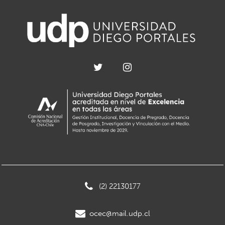
(2) 22130177
ocec@mail.udp.cl