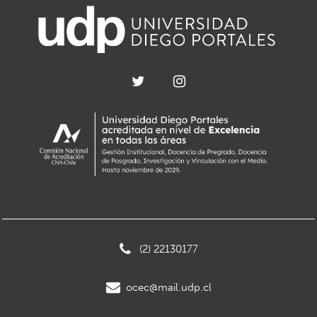
(2) 22130177
ocec@mail.udp.cl