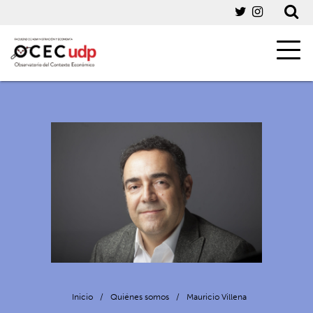
Inicio
/
Quiénes somos
/
Mauricio Villena